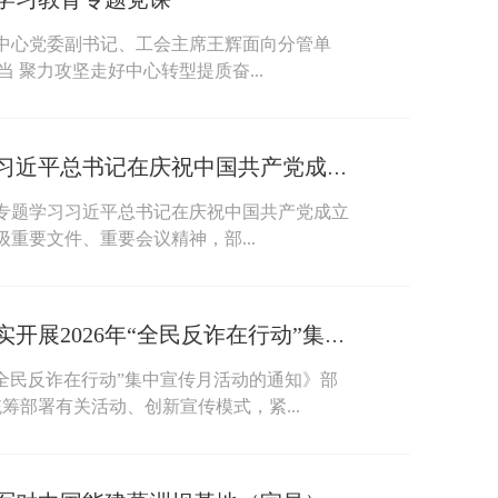
理中心党委副书记、工会主席王辉面向分管单
 聚力攻坚走好中心转型提质奋...
中心团委召开主题团日专题学习习近平总书记在庆祝中国共产党成立105周年大会上的重要讲话精神
式专题学习习近平总书记在庆祝中国共产党成立
级重要文件、重要会议精神，部...
中国能建葛洲坝综合管理中心扎实开展2026年“全民反诈在行动”集中宣传月活动
全民反诈在行动”集中宣传月活动的通知》部
部署有关活动、创新宣传模式，紧...