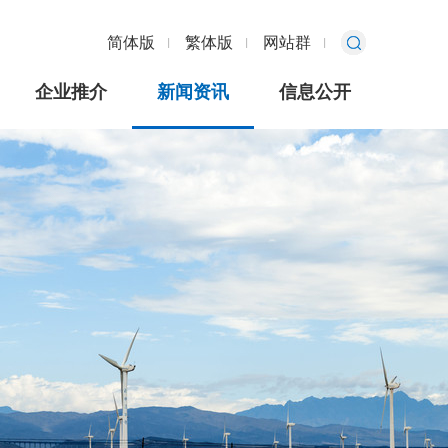
简体版
繁体版
网站群
企业推介
新闻资讯
信息公开