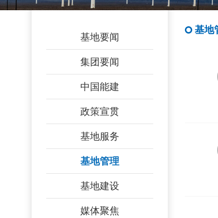
基地
基地要闻
集团要闻
中国能建
政策宣贯
基地服务
基地管理
基地建设
媒体聚焦