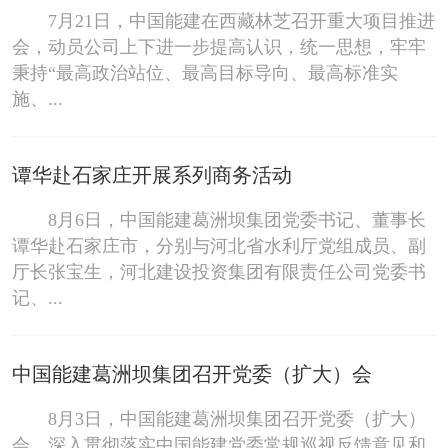
7月21日，中国能建在西藏林芝召开重大项目推进
会，动员公司上下进一步提高认识，统一思想，牢牢
秉持“最高政治站位、最高目标导向、最高标准实
施、...
谭华赴石家庄开展系列商务活动
8月6日，中国能建葛洲坝集团党委书记、董事长
谭华赴石家庄市，分别与河北省水利厅党组成员、副
厅长张宝生，河北建设投资集团有限责任公司党委书
记、...
中国能建葛洲坝集团召开党委（扩大）会
8月3日，中国能建葛洲坝集团召开党委（扩大）
会，深入贯彻落实中国能建党委常规巡视反馈意见和