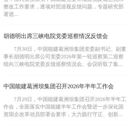
整改工作要求，逐项对照巡视反馈问题，专题研究部
署巡...
胡德明出席三峡电院党委巡察情况反馈会
7月30日，中国能建葛洲坝集团党委副书记、副董
事长胡德明出席公司党委2026年第一轮巡察第二巡察
组向三峡电院党委反馈巡察情况会。会议听取了集...
中国能建葛洲坝集团召开2026年半年工作会
7月29日，中国能建葛洲坝集团召开2026年半年工
作会，全面落实中国能建半年工作会暨进一步深化国
资国企改革动员部署会要求，大力践行守正、创新...