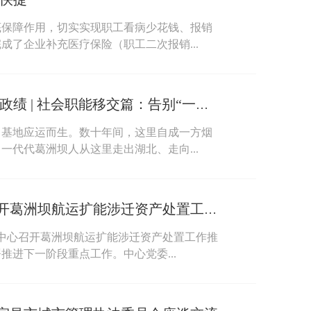
底保障作用，切实实现职工看病少花钱、报销
了企业补充医疗保险（职工二次报销...
风雨十年见证来路 笃行实干树牢政绩 | 社会职能移交篇：告别“一区两治” 共赴民生新程
昌基地应运而生。数十年间，这里自成一方烟
代代葛洲坝人从这里走出湖北、走向...
中国能建葛洲坝综合管理中心召开葛洲坝航运扩能涉迁资产处置工作推进会
理中心召开葛洲坝航运扩能涉迁资产处置工作推
进下一阶段重点工作。中心党委...