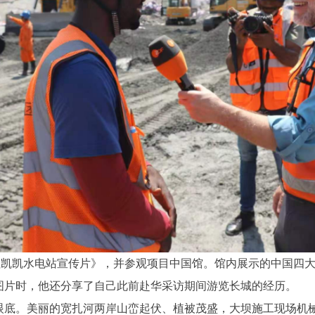
看了《安哥拉凯凯水电站宣传片》，并参观项目中国馆。馆内展示的中
图片时，他还分享了自己此前赴华采访期间游览长城的经历。
眼底。美丽的宽扎河两岸山峦起伏、植被茂盛，大坝施工现场机