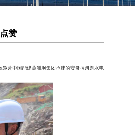
点赞
，日前应邀赴中国能建葛洲坝集团承建的安哥拉凯凯水电