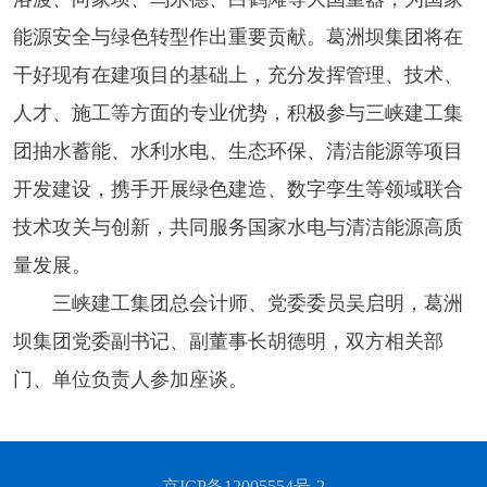
能源安全与绿色转型作出重要贡献。葛洲坝集团将在
干好现有在建项目的基础上，充分发挥管理、技术、
人才、施工等方面的专业优势，积极参与三峡建工集
团抽水蓄能、水利水电、生态环保、清洁能源等项目
开发建设，携手开展绿色建造、数字孪生等领域联合
技术攻关与创新，共同服务国家水电与清洁能源高质
量发展。
三峡建工集团总会计师、党委委员吴启明，葛洲
坝集团党委副书记、副董事长胡德明，双方相关部
门、单位负责人参加座谈。
京ICP备12005554号-2