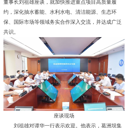
董事长刘祖雄座谈，就加快推进重点项目高质量履
约，深化抽水蓄能、水利水电、清洁能源、生态环
保、国际市场等领域务实合作深入交流，并达成广泛
共识。
座谈现场
刘祖雄对谭华一行表示欢迎。他表示，葛洲坝集