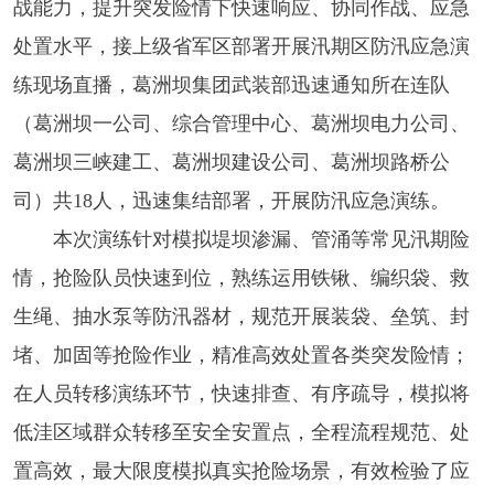
战能力，提升突发险情下快速响应、协同作战、应急
处置水平，接上级省军区部署开展汛期区防汛应急演
练现场直播，葛洲坝集团武装部迅速通知所在连队
（葛洲坝一公司、综合管理中心、葛洲坝电力公司、
葛洲坝三峡建工、葛洲坝建设公司、葛洲坝路桥公
司）共18人，迅速集结部署，开展防汛应急演练。
本次演练针对模拟堤坝渗漏、管涌等常见汛期险
情，抢险队员快速到位，熟练运用铁锹、编织袋、救
生绳、抽水泵等防汛器材，规范开展装袋、垒筑、封
堵、加固等抢险作业，精准高效处置各类突发险情；
在人员转移演练环节，快速排查、有序疏导，模拟将
低洼区域群众转移至安全安置点，全程流程规范、处
置高效，最大限度模拟真实抢险场景，有效检验了应