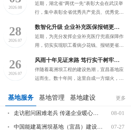
近期，湖北省“两优一先”表彰大会在武汉举
2026.08
行，集中表彰全省优秀共产党员、优秀党务
工作者和先进基层党组织...
数智化升级 企业补充医保报销更快捷
28
近期，为充分发挥企业补充医疗兜底保障作
2026.07
用，切实实现职工看病少花钱、报销更省
心，中国能建葛洲坝综合管理...
风雨十年见证来路 笃行实干树牢政绩 | 社会职能移交篇：告别“一区两治” 共赴民生新程
26
伴随着葛洲坝工程的建设热潮，宜昌基地应
2026.07
运而生。数十年间，这里自成一方烟火，形
成了配套完善的独立生活小...
基地服务
基地管理
基地建设
更多
走访慰问困难老兵 传递企业暖心关怀
08-01
中国能建葛洲坝基地（宜昌）建设发展有限公司物业分公司严阵以待 全力应对极端天气与自然灾害
07-27