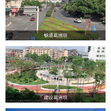
畅通葛洲坝
建设葛洲坝