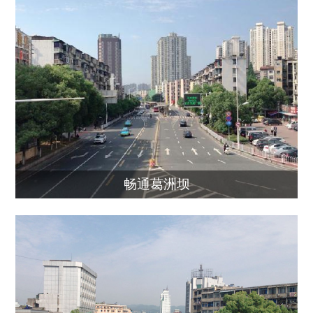
畅通葛洲坝