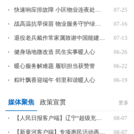
快速响应排故障 小区物业连夜处置停电险情获点赞
07-25
战高温抗旱保苗 物业服务守护绿意生机
07-16
退役老兵戴作常家属致谢中国能建葛洲坝综合管理中心人民武装部暖心关怀
07-13
健身场地微改造 民生实事暖人心
06-26
暖心服务解难题 履职担当获赞誉
06-22
粽叶飘香迎端午 邻里和谐暖人心
06-19
媒体聚焦
政策宣贯
更多
【人民日报客户端】辽宁“超级充电宝”建设稳步推进
08-07
【新黄河客户端】专项惠民活动再升级！襄荆高速多重优惠助力物流降本
08-07